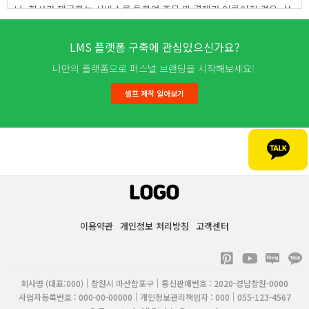
LMS 플랫폼 구축에 관심있으신가요?
나만의 플랫폼으로 퍼스널 브랜딩을 시작해보세요!
셀프 제작 알아보기
이용약관
개인정보 처리방침
고객센터
P
Y
i
o
n
u
회사명 (대표:000)
창원시 마산합포구
통신판매번호 : 2020-경남창원-0000
t
t
사업자등록번호 : 000-00-00000
개인정보관리책임자 : 000
055-123-4567