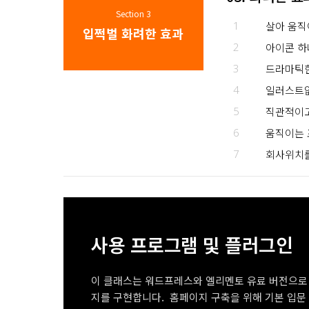
Section 3
1
살아 움직
입쩍벌 화려한 효과
2
아이콘 하
3
드라마틱한
4
일러스트없
5
직관적이고
6
움직이는 
7
회사위치
사용 프로그램 및 플러그인
이 클래스는 워드프레스와 엘리멘토 유료 버전으로
지를 구현합니다. 홈페이지 구축을 위해 기본 입문