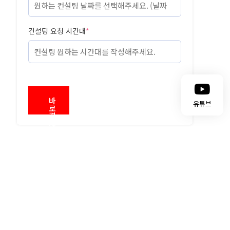
컨설팅 요청 시간대
*
바
유튜브
로
결
제