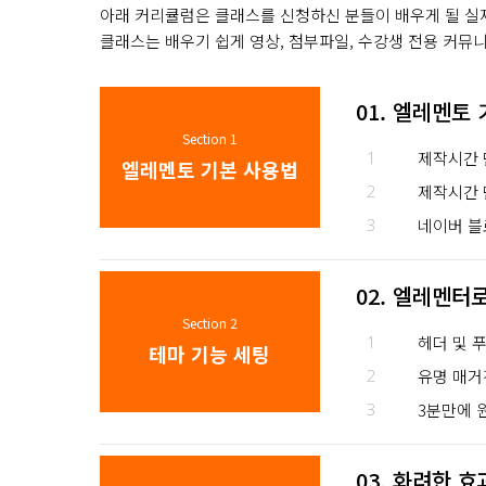
아래 커리큘럼은 클래스를 신청하신 분들이 배우게 될 실
클래스는 배우기 쉽게 영상, 첨부파일, 수강생 전용 커뮤
01. 엘레멘토
Section 1
1
제작시간 
엘레멘토 기본 사용법
2
제작시간 
3
네이버 블
02. 엘레멘터
Section 2
1
헤더 및 
테마 기능 세팅
2
유명 매거
3
3분만에 
03. 화려한 효