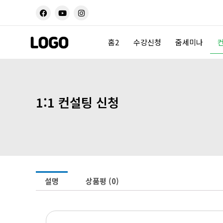
콘
F
Y
I
a
o
n
텐
c
u
s
츠
e
t
t
b
u
a
로
홈2
수강신청
줌세미나
o
b
g
건
o
e
r
k
a
너
m
뛰
기
1:1 컨설팅 신청
설명
상품평 (0)