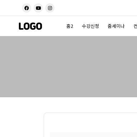
콘
F
Y
I
a
o
n
텐
c
u
s
츠
e
t
t
b
u
a
로
홈2
수강신청
줌세미나
o
b
g
건
o
e
r
k
a
너
m
뛰
기