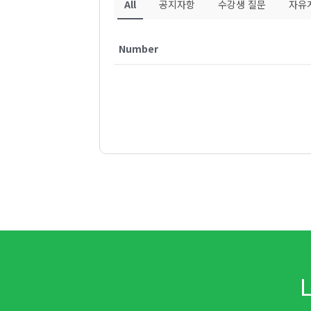
All
공지자항
수강생 질문
자유
Number