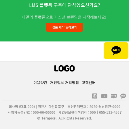
LMS 플랫폼 구축에 관심있으신가요?
나만의 플랫폼으로 퍼스널 브랜딩을 시작해보세요!
셀프 제작 알아보기
이용약관
개인정보 처리방침
고객센터
P
Y
i
o
n
u
회사명 (대표:000)
창원시 마산합포구
통신판매번호 : 2020-경남창원-0000
t
t
사업자등록번호 : 000-00-00000
개인정보관리책임자 : 000
055-123-4567
e
u
© Terapixel. All Rights Reserved.
r
b