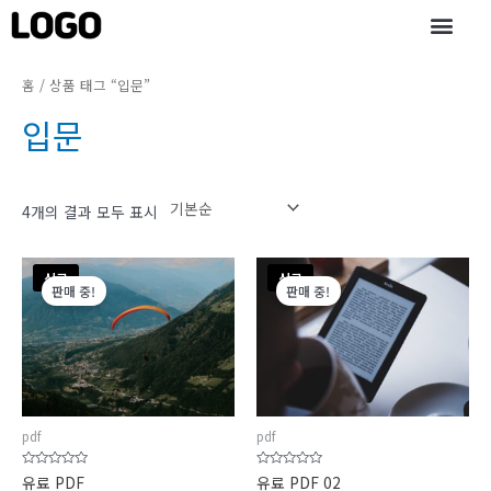
콘
텐
츠
로
홈
/ 상품 태그 “입문”
건
입문
너
뛰
기
4개의 결과 모두 표시
원
현
원
현
신규
신규
래
재
래
재
판매 중!
판매 중!
가
가
가
가
격:
격:
격:
격:
₩50,000.
₩40,000.
₩50,000.
₩40,000.
pdf
pdf
5
5
유료 PDF
유료 PDF 02
중
중