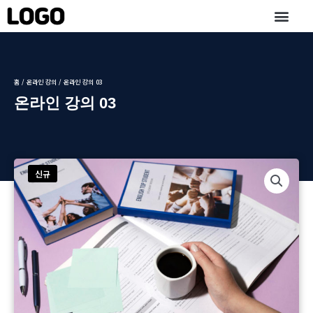
콘
텐
츠
로
건
너
홈
/
온라인 강의
/ 온라인 강의 03
뛰
온라인 강의 03
기
신규