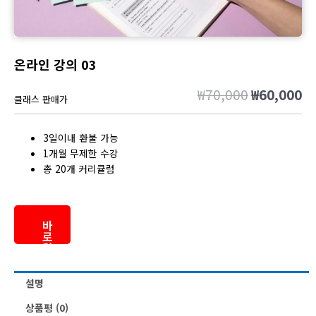
온라인 강의 03
₩
70,000
₩
60,000
원
현
클래스 판매가
래
재
가
가
3일이내 환불 가능
격:
격
1개월 무제한 수강
₩70,000.
₩6
총 20개 커리큘럼
바
로
결
제
설명
상품평 (0)