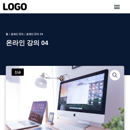
콘
텐
츠
로
건
너
홈
/
온라인 강의
/ 온라인 강의 04
뛰
온라인 강의 04
기
신규