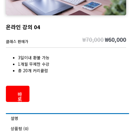
온라인 강의 04
₩
70,000
₩
60,000
원
현
클래스 판매가
래
재
가
가
3일이내 환불 가능
격:
격
1개월 무제한 수강
₩70,000.
₩6
총 20개 커리큘럼
바
로
결
제
설명
상품평 (0)