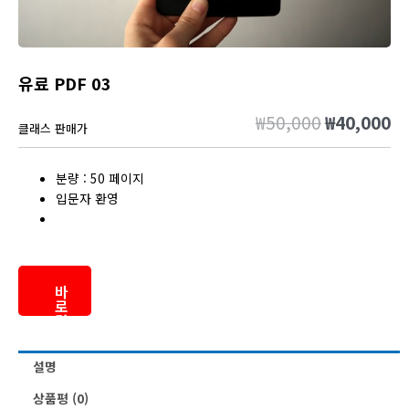
유료 PDF 03
₩
50,000
₩
40,000
원
현
클래스 판매가
래
재
가
가
분량 : 50 페이지
격:
격
입문자 환영
₩50,000.
₩4
바
로
결
제
설명
상품평 (0)