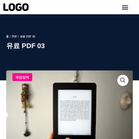
콘
텐
츠
로
건
너
홈
/
PDF
/ 유료 PDF 03
뛰
유료 PDF 03
기
마감임박