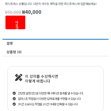
워드프레스 상품입니다. 나만의 사이트 제작을 위한 워드프레스에 입문해보세요!
₩
40,000
₩
50,000
원
현
래
재
바
가
가
로
결
격:
격:
제
₩50,000.
₩40,000.
설명
상품평 (0)
이 강의를 수강하시면
이렇게 바뀝니다
간단한 설정 만으로 다양한 애니메이션 효과를 낼 수 있습니다.
일러스트 작업 없이 다양한 입체 효과를 구현할 수 있습니다.
3시간 소요되는 작업을 1시간 이내로 단축할 수 있습니다.