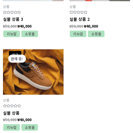
상품
상품
5
5
실물 상품 3
실물 상품 2
중
중
에
에
₩
50,000
₩
40,000
₩
50,000
₩
40,000
서
서
0
0
리뉴얼
쇼핑몰
리뉴얼
쇼핑몰
로
로
평
평
가
가
됨
됨
원
현
신규
래
재
판매 중!
판매 중!
가
가
격:
격:
₩50,000.
₩40,000.
상품
5
실물 상품
중
에
₩
50,000
₩
40,000
서
0
리뉴얼
쇼핑몰
로
평