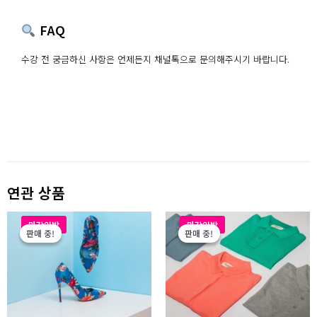
FAQ
수강 전 궁금하신 사항은 언제든지 채널톡으로 문의해주시기 바랍니다.
연관 상품
원
현
원
현
마감임박
마감임박
래
재
래
재
판매 중!
판매 중!
판매 중!
판매 중!
가
가
가
가
격:
격:
격:
격:
₩50,000.
₩40,000.
₩50,000.
₩40,000.