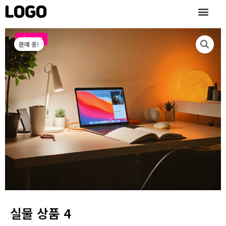
콘
텐
츠
로
마감임박
판매 중!
건
너
뛰
기
실물 상품 4