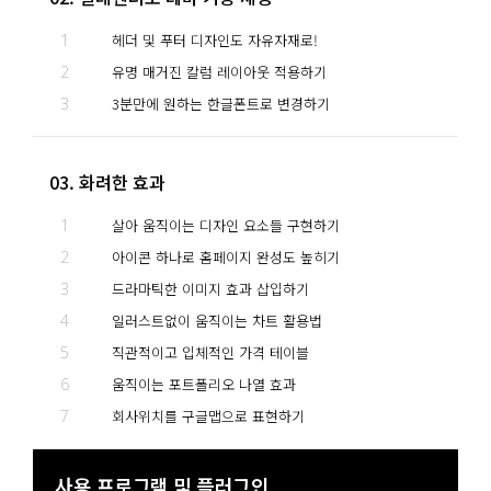
1
헤더 및 푸터 디자인도 자유자재로!
2
유명 매거진 칼럼 레이아웃 적용하기
3
3분만에 원하는 한글폰트로 변경하기
03. 화려한 효과
1
살아 움직이는 디자인 요소들 구현하기
2
아이콘 하나로 홈페이지 완성도 높히기
3
드라마틱한 이미지 효과 삽입하기
4
일러스트없이 움직이는 차트 활용법
5
직관적이고 입체적인 가격 테이블
6
움직이는 포트폴리오 나열 효과
7
회사위치를 구글맵으로 표현하기
사용 프로그램 및 플러그인