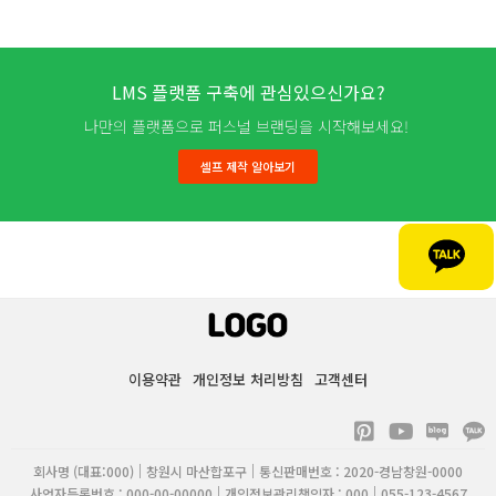
가
됨
LMS 플랫폼 구축에 관심있으신가요?
나만의 플랫폼으로 퍼스널 브랜딩을 시작해보세요!
셀프 제작 알아보기
이용약관
개인정보 처리방침
고객센터
P
Y
i
o
n
u
회사명 (대표:000)
창원시 마산합포구
통신판매번호 : 2020-경남창원-0000
사업자등록번호 : 000-00-00000
개인정보관리책임자 : 000
055-123-4567